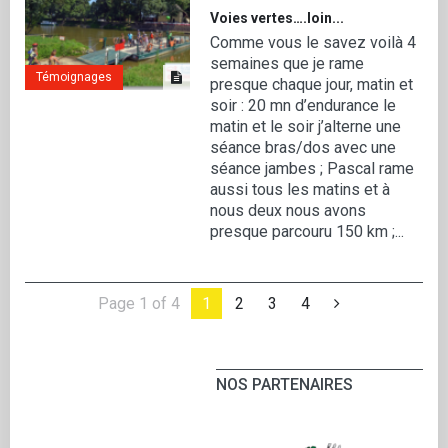
Voies vertes….loin...
Comme vous le savez voilà 4
semaines que je rame
Témoignages
presque chaque jour, matin et
soir : 20 mn d’endurance le
matin et le soir j’alterne une
séance bras/dos avec une
séance jambes ; Pascal rame
aussi tous les matins et à
nous deux nous avons
presque parcouru 150 km ;...
Page 1 of 4
1
2
3
4
NOS PARTENAIRES