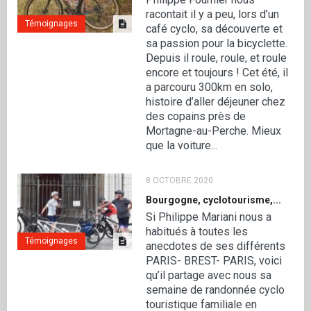
racontait il y a peu, lors d’un
Témoignages
café cyclo, sa découverte et
sa passion pour la bicyclette.
Depuis il roule, roule, et roule
encore et toujours ! Cet été, il
a parcouru 300km en solo,
histoire d’aller déjeuner chez
des copains près de
Mortagne-au-Perche. Mieux
que la voiture...
8 OCTOBRE 2020
Bourgogne, cyclotourisme,...
Si Philippe Mariani nous a
habitués à toutes les
Témoignages
anecdotes de ses différents
PARIS- BREST- PARIS, voici
qu’il partage avec nous sa
semaine de randonnée cyclo
touristique familiale en