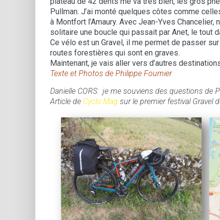
plateau de 42 dents me va très bien, les gros pne
Pullman. J’ai monté quelques côtes comme celles
à Montfort l’Amaury. Avec Jean-Yves Chancelier, nou
solitaire une boucle qui passait par Anet, le tout 
Ce vélo est un Gravel, il me permet de passer su
routes forestières qui sont en graves.
Maintenant, je vais aller vers d’autres destination
Texte et Photos de Philippe Fournier
Danielle CORS: je me souviens des questions de Phi
Article de
Cyclo Mag
sur le premier festival Gravel 