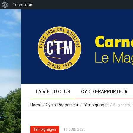
Connexion
LA VIE DU CLUB
CYCLO-RAPPORTEUR
Edito
Au fil des jours
Séjours
Formation
Le café cyclo
Témoignages
Evènements
Expérience
Home
/
Cyclo-Rapporteur
/
Témoignages
/
A la recher
Témoignages
13 JUIN 2020