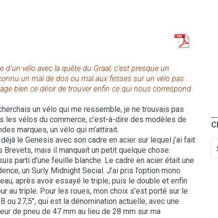
he d’un vélo avec la quête du Graal, c’est presque un
 connu un mal de dos ou mal aux fesses sur un vélo pas
tage bien ce désir de trouver enfin ce qui nous correspond.
cherchais un vélo qui me ressemble, je ne trouvais pas
s les vélos du commerce, c’est-à-dire des modèles de
C
ndes marques, un vélo qui m’attirait.
i déjà le Genesis avec son cadre en acier sur lequel j’ai fait
 Brevets, mais il manquait un petit quelque chose.
suis parti d’une feuille blanche. Le cadre en acier était une
dence, un Surly Midnight Secial. J’ai pris l’option mono
teau, après avoir essayé le triple, puis le double et enfin
our au triple. Pour les roues, mon choix s’est porté sur le
B ou 27,5’’, qui est la dénomination actuelle, avec une
geur de pneu de 47 mm au lieu de 28 mm sur ma