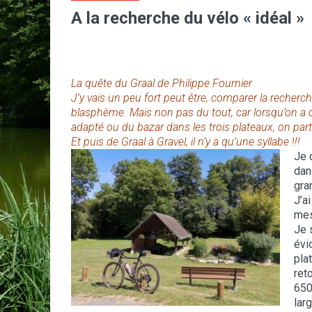
A la recherche du vélo « idéal »
La quête du Graal de Philippe Fournier
J’y vais un peu fort peut être, comparer la recherc
blasphème. Mais non pas du tout, car lorsqu’on a
adapté ou du bazar dans les trois plateaux, on par
Et puis de Graal à Gravel, il n’y a qu’une syllabe !!!
Je 
dan
gra
J’a
mes
Je 
évi
pla
ret
650
lar