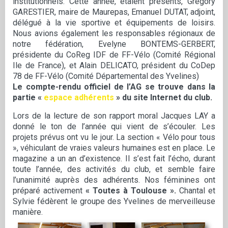
institutionnels. Cette année, étaient présents, Grégory
GARESTIER, maire de Maurepas, Emanuel DUTAT, adjoint,
délégué à la vie sportive et équipements de loisirs.
Nous avions également les responsables régionaux de
notre fédération, Evelyne BONTEMS-GERBERT,
présidente du CoReg IDF de FF-Vélo (Comité Régional
Ile de France), et Alain DELICATO, président du CoDep
78 de FF-Vélo (Comité Départemental des Yvelines)
Le compte-rendu officiel de l’AG se trouve dans la
partie «
espace adhérents
» du site Internet du club.
Lors de la lecture de son rapport moral Jacques LAY a
donné le ton de l’année qui vient de s’écouler. Les
projets prévus ont vu le jour. La section « Vélo pour tous
», véhiculant de vraies valeurs humaines est en place. Le
magazine a un an d’existence. Il s’est fait l’écho, durant
toute l’année, des activités du club, et semble faire
l’unanimité auprès des adhérents. Nos féminines ont
préparé activement
« Toutes à Toulouse ».
Chantal et
Sylvie fédèrent le groupe des Yvelines de merveilleuse
manière.