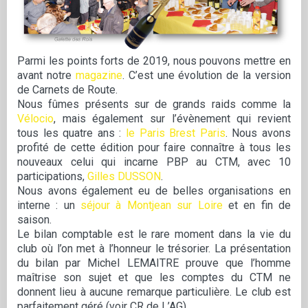
Parmi les points forts de 2019, nous pouvons mettre en
avant notre
magazine
. C’est une évolution de la version
de Carnets de Route.
Nous fûmes présents sur de grands raids comme la
Vélocio
, mais également sur l’évènement qui revient
tous les quatre ans :
le Paris Brest Paris
. Nous avons
profité de cette édition pour faire connaître à tous les
nouveaux celui qui incarne PBP au CTM, avec 10
participations,
Gilles DUSSON
.
Nous avons également eu de belles organisations en
interne : un
séjour à Montjean sur Loire
et en fin de
saison.
Le bilan comptable est le rare moment dans la vie du
club où l’on met à l’honneur le trésorier. La présentation
du bilan par Michel LEMAITRE prouve que l’homme
maîtrise son sujet et que les comptes du CTM ne
donnent lieu à aucune remarque particulière. Le club est
parfaitement géré (voir CR de L’AG).