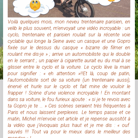
Voilà quelques mois, mon neveu trentenaire parisien, en
velib le plus souvent, m’envoyait une vidéo incroyable : un
cyclo, trentenaire et parisien roulait sur la récente voie
cyclable qui longe la Seine avec un casque et une Gopro
fixée sur le dessus du casque « bizarre de filmer en
roulant me dis-je » ; arrive un automobiliste qui le double
en le serrant ; un papier à cigarette aurait eu du mal à se
glisser entre le cyclo et la voiture. Le cyclo lève la main
pour signifier : « eh attention »!!Et là, coup de patin,
l’automobiliste sort de sa voiture (un trentenaire aussi),
énervé et hurle sur le cyclo et fait mine de vouloir le
frapper ! Scène d’une violence incroyable ! En montant
dans sa voiture, le fou furieux ajoute : « si je te revois avec
ta Gopro je te … » Ces scènes seraient très fréquentes à
Paris et nous laissent perplexes.
Le temps passe et ce
matin, Michel m’envoie cet article et je repense aussitôt à
la vidéo que j’évoquais plus haut et je me dis : « ouf
sauvés !!! Tout va pour le mieux dans le meilleur des