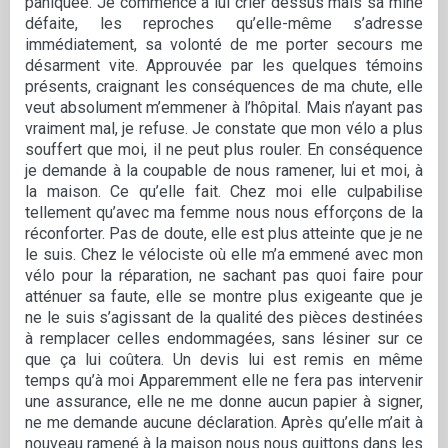
paniquée. Je commence à lui crier dessus mais sa mine
défaite, les reproches qu’elle-même s’adresse
immédiatement, sa volonté de me porter secours me
désarment vite. Approuvée par les quelques témoins
présents, craignant les conséquences de ma chute, elle
veut absolument m’emmener à l’hôpital. Mais n’ayant pas
vraiment mal, je refuse. Je constate que mon vélo a plus
souffert que moi, il ne peut plus rouler. En conséquence
je demande à la coupable de nous ramener, lui et moi, à
la maison. Ce qu’elle fait. Chez moi elle culpabilise
tellement qu’avec ma femme nous nous efforçons de la
réconforter. Pas de doute, elle est plus atteinte que je ne
le suis. Chez le vélociste où elle m’a emmené avec mon
vélo pour la réparation, ne sachant pas quoi faire pour
atténuer sa faute, elle se montre plus exigeante que je
ne le suis s’agissant de la qualité des pièces destinées
à remplacer celles endommagées, sans lésiner sur ce
que ça lui coûtera. Un devis lui est remis en même
temps qu’à moi Apparemment elle ne fera pas intervenir
une assurance, elle ne me donne aucun papier à signer,
ne me demande aucune déclaration. Après qu’elle m’ait à
nouveau ramené à la maison nous nous quittons dans les