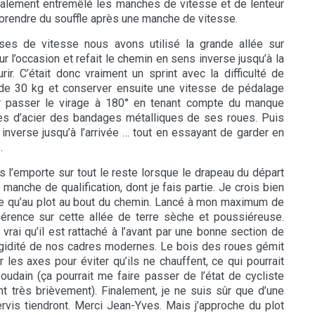
lement entremêlé les manches de vitesse et de lenteur
eprendre du souffle après une manche de vitesse.
ses de vitesse nous avons utilisé la grande allée sur
ur l’occasion et refait le chemin en sens inverse jusqu’à la
ir. C’était donc vraiment un sprint avec la difficulté de
de 30 kg et conserver ensuite une vitesse de pédalage
pour passer le virage à 180° en tenant compte du manque
les d’acier des bandages métalliques de ses roues. Puis
 inverse jusqu’à l’arrivée … tout en essayant de garder en
.
ns l’emporte sur tout le reste lorsque le drapeau du départ
manche de qualification, dont je fais partie. Je crois bien
utre qu’au plot au bout du chemin. Lancé à mon maximum de
hérence sur cette allée de terre sèche et poussiéreuse.
 vrai qu’il est rattaché à l’avant par une bonne section de
rigidité de nos cadres modernes. Le bois des roues gémit
les axes pour éviter qu’ils ne chauffent, ce qui pourrait
oudain (ça pourrait me faire passer de l’état de cycliste
ent très brièvement). Finalement, je ne suis sûr que d’une
vis tiendront. Merci Jean-Yves. Mais j’approche du plot