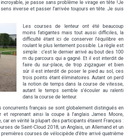
se incroyable, je passe sans problème le virage en tête !Je
sens inverse et passer l’arrivée toujours en tête. Je suis
Les courses de lenteur ont été beaucoup
moins fatigantes mais tout aussi difficiles, la
difficulté étant ici de conserver l’équilibre en
roulant le plus lentement possible. La règle est
simple : c’est le dernier arrivé au bout des 100
m du parcours qui a gagné. Et il est interdit de
faire du sur-place, de trop zigzaguer et bien
sûr il est interdit de poser le pied au sol, ces
trois points étant éliminatoires. Autant on perd
la notion de temps dans la course de vitesse,
autant le temps semble s’écouler au ralenti
dans la course de lenteur.
s concurrents français se sont globalement distingués en
r et reprenant ainsi la coupe à l’anglais James Moore,
car en vérité la plupart des participants étaient Français :
ourses de Saint-Cloud 2018, un Anglais, un Allemand et un
s premières courses de vélocipède d’être arrivé quatrième