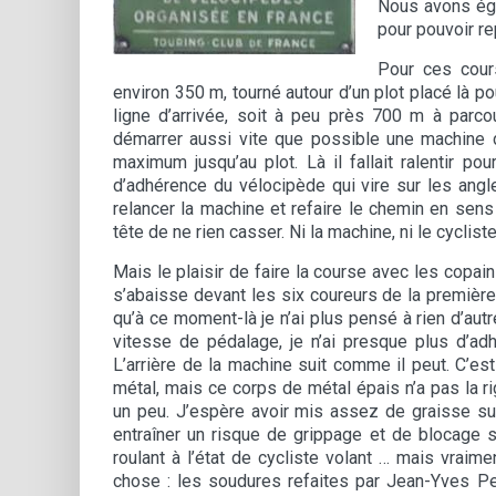
Nous avons éga
pour pouvoir r
Pour ces cour
environ 350 m, tourné autour d’un plot placé là po
ligne d’arrivée, soit à peu près 700 m à parcour
démarrer aussi vite que possible une machine 
maximum jusqu’au plot. Là il fallait ralentir 
d’adhérence du vélocipède qui vire sur les ang
relancer la machine et refaire le chemin en sens
tête de ne rien casser. Ni la machine, ni le cycliste
Mais le plaisir de faire la course avec les copai
s’abaisse devant les six coureurs de la première 
qu’à ce moment-là je n’ai plus pensé à rien d’a
vitesse de pédalage, je n’ai presque plus d’ad
L’arrière de la machine suit comme il peut. C’est
métal, mais ce corps de métal épais n’a pas la 
un peu. J’espère avoir mis assez de graisse sur 
entraîner un risque de grippage et de blocage s
roulant à l’état de cycliste volant … mais vraim
chose : les soudures refaites par Jean-Yves Per