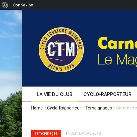
Connexion
LA VIE DU CLUB
CYCLO-RAPPORTEUR
Edito
Au fil des jours
Séjours
Formation
Le café cyclo
Témoignages
Evènements
Expérience
Home
/
Cyclo-Rapporteur
/
Témoignages
/
Commémorat
Témoignages
14 SEPTEMBRE 2018