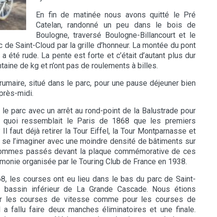
En fin de matinée nous avons quitté le Pré
Catelan, randonné un peu dans le bois de
Boulogne, traversé Boulogne-Billancourt et le
c de Saint-Cloud par la grille d’honneur. La montée du pont
 a été rude. La pente est forte et c’était d’autant plus dur
ine de kg et n’ont pas de roulements à billes.
rumaire, situé dans le parc, pour une pause déjeuner bien
près-midi.
 parc avec un arrêt au rond-point de la Balustrade pour
A quoi ressemblait le Paris de 1868 que les premiers
 faut déjà retirer la Tour Eiffel, la Tour Montparnasse et
se l’imaginer avec une moindre densité de bâtiments sur
us sommes passés devant la plaque commémorative de ces
monie organisée par le Touring Club de France en 1938.
 les courses ont eu lieu dans le bas du parc de Saint-
u bassin inférieur de La Grande Cascade. Nous étions
r les courses de vitesse comme pour les courses de
il a fallu faire deux manches éliminatoires et une finale.