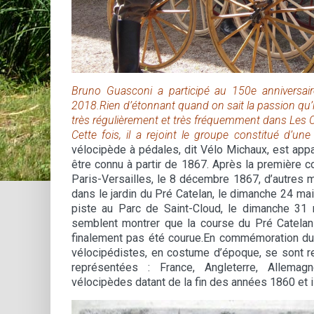
Bruno Guasconi a participé au 150e annive
2018.Rien d’étonnant quand on sait la passion qu’
très régulièrement et très fréquemment dans Les C
Cette fois, il a rejoint le groupe constitué d’
vélocipède à pédales, dit Vélo Michaux, est ap
être connu à partir de 1867. Après la première c
Paris-Versailles, le 8 décembre 1867, d’autres 
dans le jardin du Pré Catelan, le dimanche 24 ma
piste au Parc de Saint-Cloud, le dimanche 31
semblent montrer que la course du Pré Catelan
finalement pas été courue.En commémoration d
vélocipédistes, en costume d’époque, se sont re
représentées : France, Angleterre, Allema
vélocipèdes datant de la fin des années 1860 et 