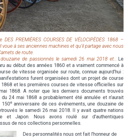
rsaire DES PREMIÈRES COURSES DE VÉLOCIPÈDES 1868 –
il voue à ses anciennes machines et qu’il partage avec nous
arnets de route.
une douzaine de passionnés le samedi 26 mai 2018 et….
Le
paru au début des années 1860 et a vraiment commencé à
ourse de vitesse organisée sur route, connue aujourd’hui :
manifestations furent organisées dont un projet de course
i 1868 et les premières courses de vitesse officielles sur
 mai 1868. A noter que les derniers documents trouvés
 du 24 mai 1868 a probablement été annulée et n’aurait
e
u 150
anniversaire de ces événements, une douzaine de
trouvés le samedi 26 mai 2018. Il y avait quatre nations
gne et Japon. Nous avons roulé sur d’authentiques
issus de nos collections personnelles.
Des personnalités nous ont fait l’honneur de