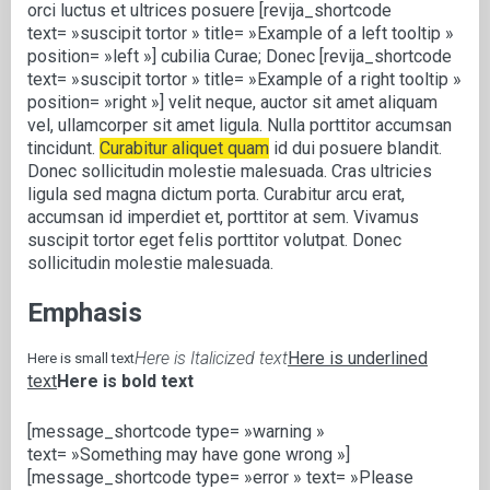
orci luctus et ultrices posuere [revija_shortcode
text= »suscipit tortor » title= »Example of a left tooltip »
position= »left »] cubilia Curae; Donec [revija_shortcode
text= »suscipit tortor » title= »Example of a right tooltip »
position= »right »] velit neque, auctor sit amet aliquam
vel, ullamcorper sit amet ligula. Nulla porttitor accumsan
tincidunt.
Curabitur aliquet quam
id dui posuere blandit.
Donec sollicitudin molestie malesuada. Cras ultricies
ligula sed magna dictum porta. Curabitur arcu erat,
accumsan id imperdiet et, porttitor at sem. Vivamus
suscipit tortor eget felis porttitor volutpat. Donec
sollicitudin molestie malesuada.
Emphasis
Here is Italicized text
Here is underlined
Here is small text
text
Here is bold text
[message_shortcode type= »warning »
text= »Something may have gone wrong »]
[message_shortcode type= »error » text= »Please