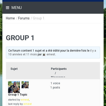
MENU
Home
/
Forums
/
Group 1
GROUP 1
Ce forum contient 1 sujet et a été édité pour la dernière fois le
il y a
10 années et 11 mois
par
ernest
.
Sujet
Participants
/
Messages
1 voice
1 posts
Group 1 Topic
started by
ernest
,
last reply by
ernest