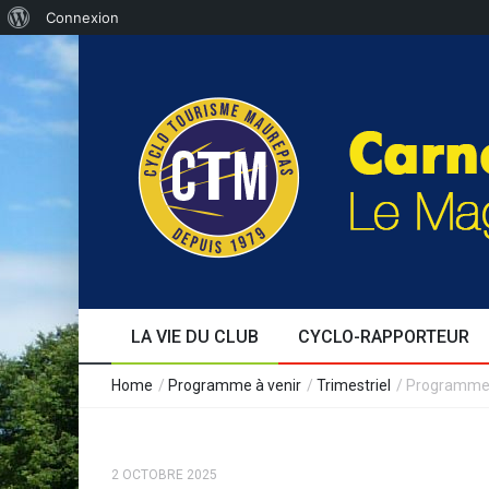
Connexion
LA VIE DU CLUB
CYCLO-RAPPORTEUR
Edito
Au fil des jours
Séjours
Formation
Le café cyclo
Témoignages
Evènements
Expérience
Home
/
Programme à venir
/
Trimestriel
/
Programme 
2 OCTOBRE 2025