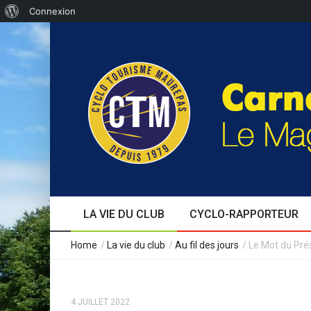
Connexion
LA VIE DU CLUB
CYCLO-RAPPORTEUR
Edito
Au fil des jours
Séjours
Formation
Le café cyclo
Témoignages
Evènements
Expérience
Home
/
La vie du club
/
Au fil des jours
/
Le Mot du Pré
4 JUILLET 2022