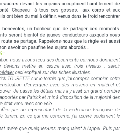
grossières devant les copains acceptaient humblement de
 volonté. Chapeau à tous ces gosses, aux corps et aux
ils ont bien du mal à définir, venus dans le froid rencontrer
et bénévoles, un bonheur que de partager ces moments.
ants seront bientôt de jeunes conducteurs auxquels nous
a route se partage. Rappelons-nous que la règle est aussi
t son savoir on peaufine les sujets abordés…
 :
ation nous avions reçu des documents qui nous donnaient
 devions mettre en œuvre avec trois niveaux :
savoir
pédaler
ceci expliqué sur des fiches illustrées.
rick TOURETTE sur le terrain que j’ai compris combien cette
mplication d’envergure avec des moyens en matériel et
trouver. Je passe les détails mais il y avait un grand nombre
 apportés par Patrick et mis à disposition de la majorité des
 était venu avec son vélo.
iffés par un représentant de la Fédération Française de
e terrain. En ce qui me concerne, j’ai œuvré seulement le
 s’est avéré que quelques-uns manquaient à l’appel. Puis par