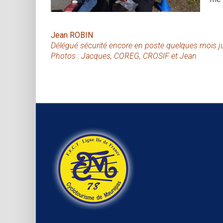
Jean ROBIN
Délégué sécurité encore en poste quelques mois ju
Photos : Jacques, COREG, CROSIF et Jean