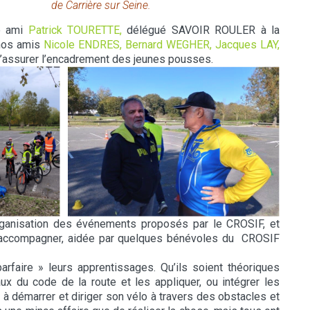
de Carrière sur Seine.
re ami
Patrick TOURETTE,
délégué SAVOIR ROULER à la
 nos amis
Nicole ENDRES, Bernard WEGHER, Jacques LAY,
’assurer l’encadrement des jeunes pousses.
rganisation des événements proposés par le CROSIF, et
l’accompagner, aidée par quelques bénévoles du CROSIF
faire » leurs apprentissages. Qu’ils soient théoriques
x du code de la route et les appliquer, ou intégrer les
 à démarrer et diriger son vélo à travers des obstacles et