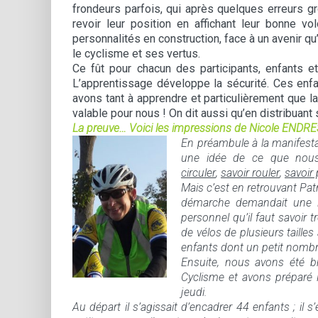
frondeurs parfois, qui après quelques erreurs 
revoir leur position en affichant leur bonne
personnalités en construction, face à un avenir qu’
le cyclisme et ses vertus.
Ce fût pour chacun des participants, enfants 
L’apprentissage développe la sécurité. Ces enf
avons tant à apprendre et particulièrement que l
valable pour nous ! On dit aussi qu’en distribuan
La preuve… Voici les impressions de Nicole ENDRES
En préambule à la manifest
une idée de ce que nous
circuler
,
savoir rouler
,
savoir 
Mais c’est en retrouvant Pat
démarche demandait une i
personnel qu’il faut savoir 
de vélos de plusieurs tailles
enfants dont un petit nombre
Ensuite, nous avons été br
Cyclisme et avons préparé l
jeudi.
Au départ il s’agissait d’encadrer 44 enfants ; il