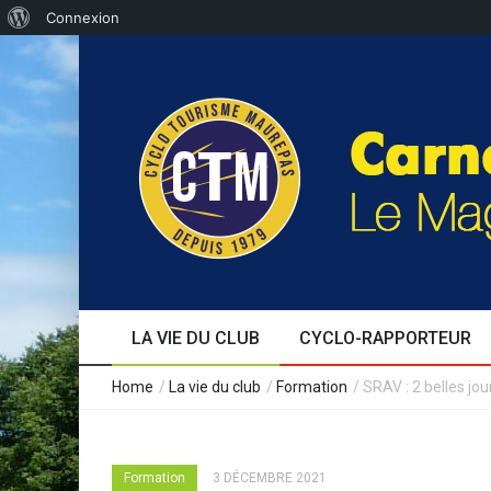
Connexion
LA VIE DU CLUB
CYCLO-RAPPORTEUR
Edito
Au fil des jours
Séjours
Formation
Le café cyclo
Témoignages
Evènements
Expérience
Home
/
La vie du club
/
Formation
/
SRAV : 2 belles jo
Formation
3 DÉCEMBRE 2021