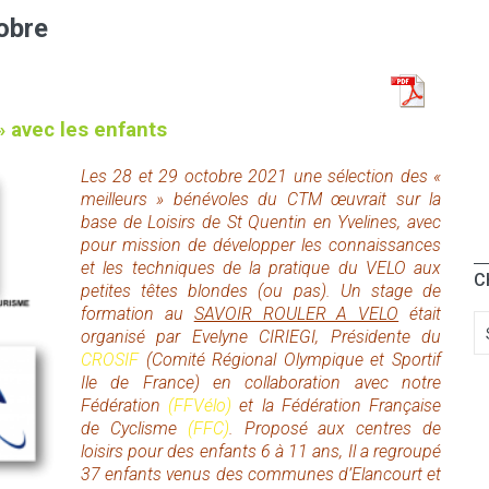
tobre
» avec les enfants
Les 28 et 29 octobre 2021 une sélection des «
meilleurs » bénévoles du CTM œuvrait sur la
base de Loisirs de St Quentin en Yvelines, avec
pour mission de développer les connaissances
et les techniques de la pratique du VELO aux
C
petites têtes blondes (ou pas). Un stage de
formation au
SAVOIR ROULER A VELO
était
organisé par Evelyne CIRIEGI, Présidente du
CROSIF
(Comité Régional Olympique et Sportif
Ile de France) en collaboration avec notre
Fédération
(FFVélo)
et la Fédération Française
de Cyclisme
(FFC)
. Proposé aux centres de
loisirs pour des enfants 6 à 11 ans, Il a regroupé
37 enfants venus des communes d’Elancourt et