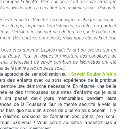
nt compris la finalité. Bien sûr, on a tout de suite remarqué
! Nous avions donc à encadrer une majorité assez disparate
our cette matinée. Répéter les consignes à chaque passage :
iner à temps, apprécier les distances, s’arrêter en gardant
 tous. Certains ne sachant pas du tout ce que le l’action de
ment. Des chaînes ont déraillé, mais nous étions là et cela
véloces et endurants. L’après-midi, ils ont pu évoluer sur un
 la Route. Tout un dispositif miniature des conditions de
serait intéressant de savoir combien de kilomètres ont été
t de la partie avec un beau soleil.
te approche de sensibilisation au
«
Savoir Rouler A Vélo
rs des enfants avec ou sans expérience de la pratique
semble une démarche nécessaire. En résumé, une belle
rnée et des frimousses souriantes d’enfants qui je suis
e ont passé deux jours mémorables pendant leurs
ances de la Toussaint. Sur le thème sécurité à vélo je
ins bien que nous en aurons de plus en plus besoin… Il y
a d’autres sessions de formation des petits, j’en serai.
rquoi pas vous ! Vous serez sollicités, n’hésitez pas à
contacter dès maintenant.