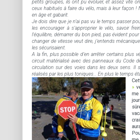
petits groupes, ils ont pu évoluer, et assez vite o
ceux habitués à faire du vélo, mais à leur façon 
en âge et gabarit.
Je dois dire que je n’ai pas vu le temps passer p
les encourager à s’approprier le vélo, savoir fre
l’équilibre, démarrer du bon pied, pas évident pour
changer de vitesse veut dire, j’entends mécanique
les sécurisaient.
A la fin, plus possible d’en arrêter certains plus 
circuit matérialisé avec des panneaux du Code de
circulation sur des voies dans les deux sens. Il 
réalisés par les plus toniques… En plus le temps étai
Cet
»
ve
me 
jou
sûr
vac
cra
aur
Pou
me 