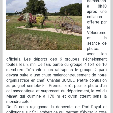
démarrons
à 8h30
après une
collation
offerte par
le
Vélodrome
et la
séance de
photos
avec les
officiels. Les départs des 6 groupes s’échelonnent
toutes les 2 mn. Je fais partie du groupe 4 fort de 10
membres. Très vite nous rattrapons le groupe 2 parti
devant suite à une chute malencontreusement de notre
organisatrice en chef, Chantal JUMEL. Petite contusion
au poignet semble-t-il. Premier arrêt pour la photo d’un
col anecdotique et surprenant du département, le col du
Manet qui culmine à 170 m et qu’on atteint sans la
moindre côte !
De là nous rejoignons la descente de Port-Royal et
obliquons sur St Lambert ce qui permet d’éviter la côte