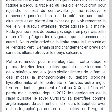
à l’entrée de Nontron, mon GPS qui donne des signes de
fatigue a perdu la trace et, au lieu d’aller tout droit pour
rejoindre le haut du centre-ville, je me retrouve à
descendre jusqu’en bas de la cité sur une route
circulante et en piètre état avant de pouvoir remonter la
vieille ville jusqu’à atteindre l’hôtel adossé à la mairie.
Rude journée mais de beaux paysages en pays cristallin
et un dîner périgourdin revigorant qui en annonce un
autre ! Nous voilà arrivés à la limite entre le Limousin et
le Périgord vert. Demain grand changement en prévision
car nous allons retrouver les pays calcaires.
Petite remarque pour minéralogistes : cette étape a
permis de relier deux localités qui ont donné leur nom à
deux minéraux argileux (des phyllosilicates de la famille
des micas), la montmorillonite au départ, d’origine
hydrothermale, et la nontronite à l’arrivée, autre argile
ferrifère dont le gisement décrit au XIXe a hélas été
perdu mais inspire depuis 2012 les géologues de la
Nasa puisque le rover Curiosity l’a identifiée comme
argile majeure du sol martien ; d’ailleurs le trajet du rover
est cartographié par nombre de localités du Périgord ;