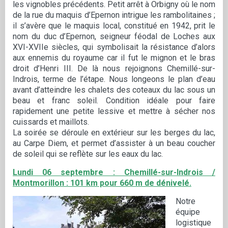
les vignobles précédents. Petit arrêt à Orbigny où le nom
de la rue du maquis d’Epernon intrigue les rambolitaines ;
il s’avère que le maquis local, constitué en 1942, prit le
nom du duc d’Epernon, seigneur féodal de Loches aux
XVI-XVIIe siècles, qui symbolisait la résistance d’alors
aux ennemis du royaume car il fut le mignon et le bras
droit d’Henri III. De là nous rejoignons Chemillé-sur-
Indrois, terme de l’étape. Nous longeons le plan d’eau
avant d’atteindre les chalets des coteaux du lac sous un
beau et franc soleil. Condition idéale pour faire
rapidement une petite lessive et mettre à sécher nos
cuissards et maillots.
La soirée se déroule en extérieur sur les berges du lac,
au Carpe Diem, et permet d’assister à un beau coucher
de soleil qui se reflète sur les eaux du lac.
Lundi 06 septembre : Chemillé-sur-Indrois /
Montmorillon : 101 km pour 660 m de dénivelé.
Notre
équipe
logistique