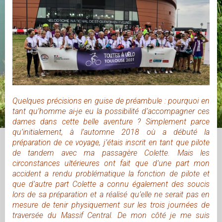
Quelques précisions en guise de préambule : pourquoi en
tant qu’homme ai-je eu la possibilité d’accompagner ces
dames dans cette belle aventure ? Simplement parce
qu’initialement, à l’automne 2018 où a débuté la
préparation de ce voyage, j’étais inscrit en tant que pilote
de tandem avec ma passagère Colette. Mais les
circonstances ultérieures ont fait que d’une part mon
accident a rendu problématique la fonction de pilote et
que d’autre part Colette a connu également des soucis
lors de sa préparation et a réalisé qu’elle ne serait pas en
mesure de tenir physiquement sur les trois journées de
traversée du Massif Central. De mon côté je me suis