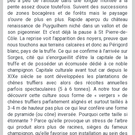
peu à peu de l’altitude dans une longue montée à la
pente assez douce toutefois. Suivent des successions
de zones bocagères et de forêts mais le paysage
s’ouvre de plus en plus. Rapide aperçu du château
renaissance de Puyguilhem niché dans un vallon et de
son pigeonnier. Et c’est déjà la pause à St Pierre-de-
Côle. La reprise voit l’apparition des noyers, preuve que
nous touchons aux terrains calcaires et donc au Périgord
blanc, pays de la truffe. Ce qui se confirme à l’arrivée sur
Sorges, cité qui s’enorgueillit d’être la capitale de la
truffe et de posséder un écomusée dédié à ce noble
champignon. Capitale culturale avant tout car depuis le
XIXe siècle se sont développées les plantations de
chênes truffiers avec alors des récoltes annuelles
parfois spectaculaires (5 à 6 tonnes). A notre tour de
découvrir cette culture sous forme de « vergers » de
chênes truffiers parfaitement alignés et surtout taillés à
3-4 m de hauteur pas plus ce qui leur confère une forme
de pyramide (ou cône) inversée. Pourquoi cette taille si
étonnante ? Parce qu’elle provoque un stress de l’arbre
qui produit alors plus de racines, sièges du fameux
champignon, qu’elle favorise son installation au sein des