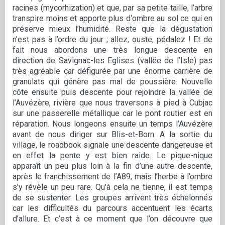
racines (mycorhization) et que, par sa petite taille, l’arbre
transpire moins et apporte plus d‘ombre au sol ce qui en
préserve mieux l’humidité. Reste que la dégustation
n’est pas à l’ordre du jour ; allez, ouste, pédalez ! Et de
fait nous abordons une très longue descente en
direction de Savignac-les Eglises (vallée de l’Isle) pas
très agréable car défigurée par une énorme carrière de
granulats qui génère pas mal de poussière. Nouvelle
côte ensuite puis descente pour rejoindre la vallée de
l’Auvézère, rivière que nous traversons à pied à Cubjac
sur une passerelle métallique car le pont routier est en
réparation. Nous longeons ensuite un temps l’Auvézère
avant de nous diriger sur Blis-et-Born. A la sortie du
village, le roadbook signale une descente dangereuse et
en effet la pente y est bien raide. Le pique-nique
apparaît un peu plus loin à la fin d’une autre descente,
après le franchissement de l’A89, mais l’herbe à l’ombre
s’y révèle un peu rare. Qu’à cela ne tienne, il est temps
de se sustenter. Les groupes arrivent très échelonnés
car les difficultés du parcours accentuent les écarts
d’allure. Et c’est à ce moment que l’on découvre que