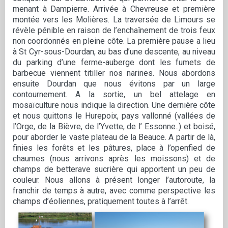
menant à Dampierre. Arrivée à Chevreuse et première
montée vers les Molières. La traversée de Limours se
révèle pénible en raison de l’enchaînement de trois feux
non coordonnés en pleine côte. La première pause a lieu
à St Cyr-sous-Dourdan, au bas d’une descente, au niveau
du parking d’une ferme-auberge dont les fumets de
barbecue viennent titiller nos narines. Nous abordons
ensuite Dourdan que nous évitons par un large
contournement. A la sortie, un bel attelage en
mosaïculture nous indique la direction. Une dernière côte
et nous quittons le Hurepoix, pays vallonné (vallées de
l’Orge, de la Bièvre, de l’Yvette, de l’ Essonne..) et boisé,
pour aborder le vaste plateau de la Beauce. A partir de là,
finies les forêts et les pâtures, place à l’openfied de
chaumes (nous arrivons après les moissons) et de
champs de betterave sucrière qui apportent un peu de
couleur. Nous allons à présent longer l’autoroute, la
franchir de temps à autre, avec comme perspective les
champs d’éoliennes, pratiquement toutes à l’arrêt.