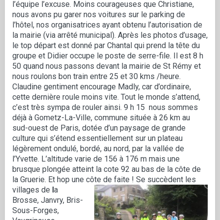
l’équipe l’excuse. Moins courageuses que Christiane,
nous avons pu garer nos voitures sur le parking de
l’hôtel, nos organisatrices ayant obtenu l’autorisation de
la mairie (via arrêté municipal). Après les photos d’usage,
le top départ est donné par Chantal qui prend la tête du
groupe et Didier occupe le poste de serre-file. Il est 8 h
50 quand nous passons devant la mairie de St Rémy et
nous roulons bon train entre 25 et 30 kms /heure.
Claudine gentiment encourage Madly, car d’ordinaire,
cette dernière roule moins vite. Tout le monde s’attend,
c’est très sympa de rouler ainsi. 9 h 15 nous sommes
déjà à Gometz-La-Ville, commune située à 26 km au
sud-ouest de Paris, dotée d’un paysage de grande
culture qui s’étend essentiellement sur un plateau
légèrement ondulé, bordé, au nord, par la vallée de
l’Yvette. L’altitude varie de 156 à 176 m mais une
brusque plongée atteint la cote 92 au bas de la côte de
la Gruerie. Et hop une côte de faite !
Se succèdent les
villages de
l
a
Brosse, Janvry, Bris-
Sous-Forges,