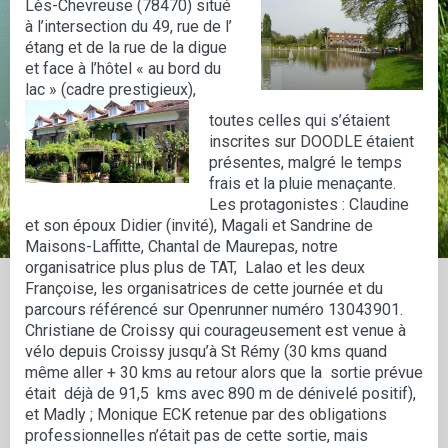
Lès-Chevreuse (78470)
situé
à l’intersection du 49, rue de l’
étang et de la rue de la digue
et face à l’hôtel « au bord du
lac » (cadre prestigieux)
,
toutes celles qui s’étaient
inscrites sur DOODLE étaient
présentes, malgré le temps
frais et la pluie menaçante.
Les protagonistes : Claudine
et son époux Didier (invité), Magali et Sandrine de
Maisons-Laffitte, Chantal de Maurepas, notre
organisatrice plus plus de TAT, Lalao et les deux
Françoise, les organisatrices de cette journée et du
parcours référencé sur Openrunner numéro 13043901.
Christiane de Croissy qui courageusement est venue à
vélo depuis Croissy jusqu’à St Rémy (30 kms quand
même aller + 30 kms au retour alors que la sortie prévue
était déjà de 91,5 kms avec 890 m de dénivelé positif),
et Madly ; Monique ECK retenue par des obligations
professionnelles n’était pas de cette sortie, mais