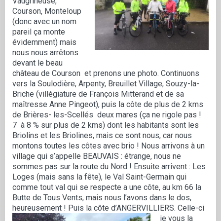
Vaugrineuse,
Courson, Monteloup
(donc avec un nom
pareil ça monte
évidemment) mais
nous nous arrêtons
devant le beau
château de Courson et prenons une photo. Continuons
vers la Soulodière, Arpenty, Breuillet Village, Souzy-la-
Briche (villégiature de François Mitterand et de sa
maîtresse Anne Pingeot), puis la côte de plus de 2 kms
de Brières- les-Scellés deux mares (ça ne rigole pas !
7 à 8 % sur plus de 2 kms) dont les habitants sont les
Briolins et les Briolines, mais ce sont nous, car nous
montons toutes les côtes avec brio ! Nous arrivons à un
village qui s’appelle BEAUVAIS : étrange, nous ne
sommes pas sur la route du Nord ! Ensuite arrivent : Les
Loges (mais sans la fête), le Val Saint-Germain qui
comme tout val qui se respecte a une côte, au km 66 la
Butte de Tous Vents, mais nous l’avons dans le dos,
heureusement ! Puis la côte d’ANGERVILLIERS.
Celle-ci
je vous la