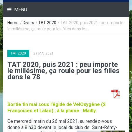
MENU
Home
/
Divers
/
TAT 2020
/
TAT 2020, puis 2021 : peu importe
le millésime, ça roule pour les filles dans le...
TAT 2020
29 MAI 2021
TAT 2020, puis 2021 : peu importe
le millésime, ça roule pour les filles
dans le 78
Sortie fin mai sous l’égide de VelOxygène (2
Françoises et Lalao) ; à la plume : Madly.
Ce mercredi matin du 26 mai 2021, au rendez-vous
donné à 8 h30 devant le local du club de Saint-Rémy-