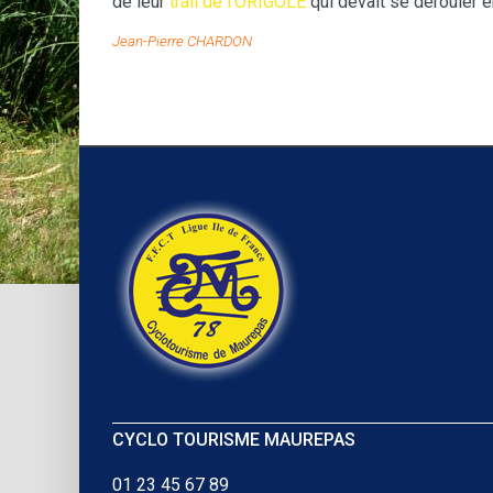
de leur
trail de l’ORIGOLE
qui devait se dérouler 
Jean-Pierre CHARDON
CYCLO TOURISME MAUREPAS
01 23 45 67 89