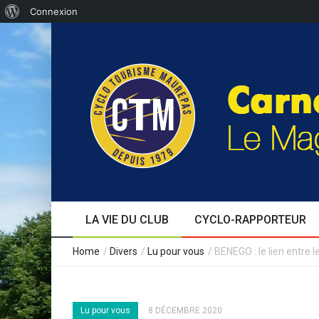
Connexion
LA VIE DU CLUB
CYCLO-RAPPORTEUR
Edito
Au fil des jours
Séjours
Formation
Le café cyclo
Témoignages
Evènements
Expérience
Home
/
Divers
/
Lu pour vous
/
BENEGO : le lien entre 
Lu pour vous
8 DÉCEMBRE 2020