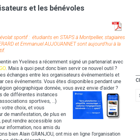
isateurs et les bénévoles
névolat sportif : étudiants en STAPS à Montpellier, stagiaires
 GERARD et Emmanuel AUJOUANNET sont aujourd’hui à la
if.
entin en Yvelines a récemment signé un partenariat avec
GO
. Mais à quoi peut donc bien servir ce nouvel outil ?
 les échanges entre les organisateurs événementiels et
C
ar ces événements. Vous êtes disponibles pendant une
région géographique donnée, vous avez envie d’aider ?
s de différentes instances
 associations sportives, …)
 votre choix, et vous
eur de manifestation, de plus en
, peut rendre accessible son
ur information, nos amis du
ns bien Alain GRANJOU, ont mis en ligne l’organisation