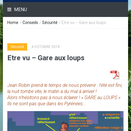
MENU
Home
/
Conseils
/
Sécurité
/
Etre vu – Gare aux loups
Sécurité
4 OCTOBRE 2018
Etre vu – Gare aux loups
Jean Robin prend le temps de nous prévenir : l’été est fini,
la nuit tombe vite, le matin a du mal à arriver !
Alors n’hésitons pas à nous éclairer !
« GARE au LOUPS »
Ils ne sont pas que dans les Pyrénées…