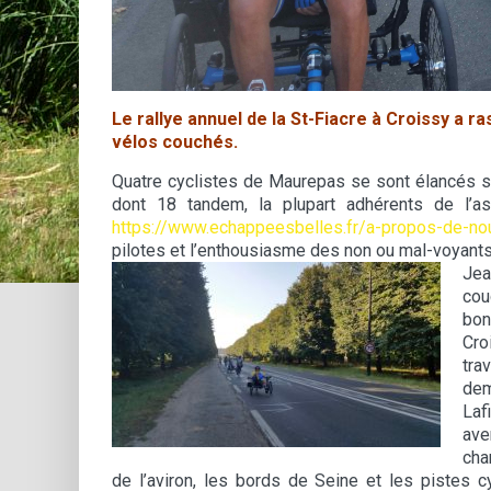
Le rallye annuel de la St-Fiacre à Croissy a 
vélos couchés.
Quatre cyclistes de Maurepas se sont élancés su
dont 18 tandem, la plupart adhérents de l’a
https://www.echappeesbelles.fr/a-propos-de-no
pilotes et l’enthousiasme des non ou mal-voyants
Jea
cou
bon
Cro
tra
dem
Laf
ave
cha
de l’aviron, les bords de Seine et les pistes 