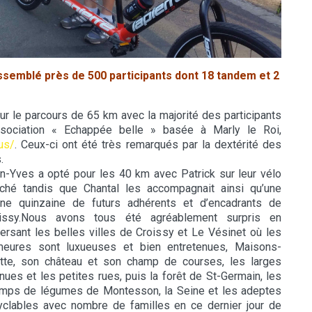
rassemblé près de 500 participants dont 18 tandem et 2
r le parcours de 65 km avec la majorité des participants
ssociation « Echappée belle » basée à Marly le Roi,
us/
. Ceux-ci ont été très remarqués par la dextérité des
.
n-Yves a opté pour les 40 km avec Patrick sur leur vélo
ché tandis que Chantal les accompagnait ainsi qu’une
ne quinzaine de futurs adhérents et d’encadrants de
issy.Nous avons tous été agréablement surpris en
versant les belles villes de Croissy et Le Vésinet où les
eures sont luxueuses et bien entretenues, Maisons-
itte, son château et son champ de courses, les larges
nues et les petites rues, puis la forêt de St-Germain, les
mps de légumes de Montesson, la Seine et les adeptes
cyclables avec nombre de familles en ce dernier jour de