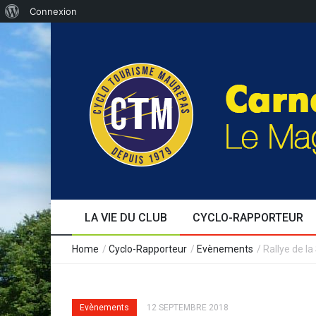
Connexion
LA VIE DU CLUB
CYCLO-RAPPORTEUR
Edito
Au fil des jours
Séjours
Formation
Le café cyclo
Témoignages
Evènements
Expérience
Home
/
Cyclo-Rapporteur
/
Evènements
/
Rallye de la
Evènements
12 SEPTEMBRE 2018